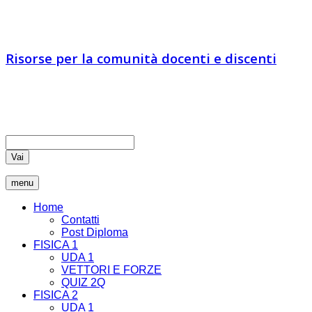
IA vs IN
Risorse per la comunità docenti e discenti
Educatori e docenti sono chiamati ad essere comunicatori di
verità, coltivando nei loro studenti il pensiero critico che rende
liberi
Vai
menu
Home
Contatti
Post Diploma
FISICA 1
UDA 1
VETTORI E FORZE
QUIZ 2Q
FISICA 2
UDA 1