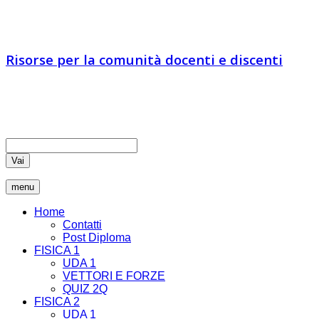
IA vs IN
Risorse per la comunità docenti e discenti
Educatori e docenti sono chiamati ad essere comunicatori di
verità, coltivando nei loro studenti il pensiero critico che rende
liberi
Vai
menu
Home
Contatti
Post Diploma
FISICA 1
UDA 1
VETTORI E FORZE
QUIZ 2Q
FISICA 2
UDA 1