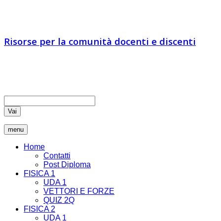
IA vs IN
Risorse per la comunità docenti e discenti
Educatori e docenti sono chiamati ad essere comunicatori di
verità, coltivando nei loro studenti il pensiero critico che rende
liberi
Vai
menu
Home
Contatti
Post Diploma
FISICA 1
UDA 1
VETTORI E FORZE
QUIZ 2Q
FISICA 2
UDA 1