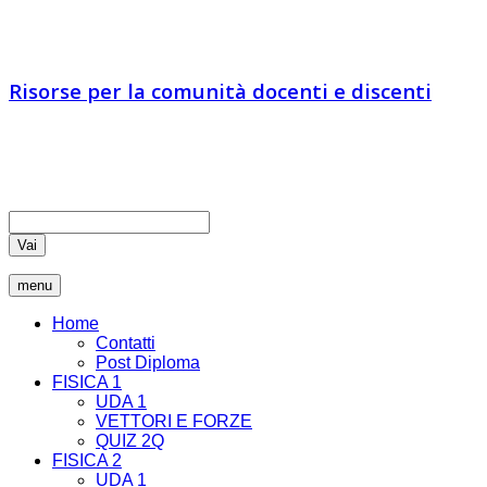
IA vs IN
Risorse per la comunità docenti e discenti
Educatori e docenti sono chiamati ad essere comunicatori di
verità, coltivando nei loro studenti il pensiero critico che rende
liberi
Vai
menu
Home
Contatti
Post Diploma
FISICA 1
UDA 1
VETTORI E FORZE
QUIZ 2Q
FISICA 2
UDA 1