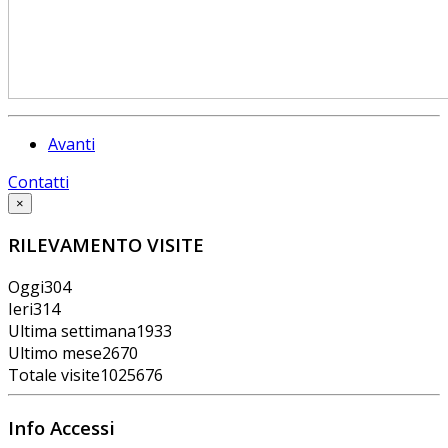
Avanti
Contatti
×
RILEVAMENTO VISITE
Oggi
304
Ieri
314
Ultima settimana
1933
Ultimo mese
2670
Totale visite
1025676
Info Accessi