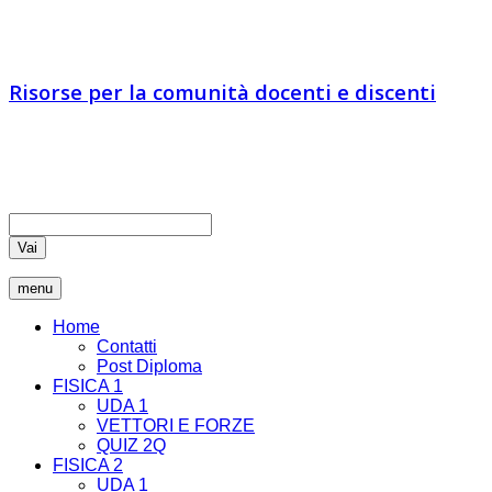
IA vs IN
Risorse per la comunità docenti e discenti
Educatori e docenti sono chiamati ad essere comunicatori di
verità, coltivando nei loro studenti il pensiero critico che rende
liberi
Vai
menu
Home
Contatti
Post Diploma
FISICA 1
UDA 1
VETTORI E FORZE
QUIZ 2Q
FISICA 2
UDA 1