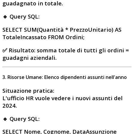
guadagnato
in totale.
🔹 Query SQL:
SELECT SUM(Quantità * PrezzoUnitario) AS
TotaleIncassato FROM Ordini;
✅
Risultato
: somma totale di tutti gli ordini =
guadagni aziendali
.
3. Risorse Umane: Elenco dipendenti assunti nell'anno
Situazione pratica
:
L'ufficio HR vuole vedere i nuovi assunti del
2024.
🔹 Query SQL:
SELECT Nome, Cognome, DataAssunzione