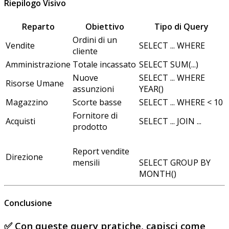
Riepilogo Visivo
Reparto
Obiettivo
Tipo di Query
Ordini di un
Vendite
SELECT ... WHERE
cliente
Amministrazione
Totale incassato
SELECT SUM(...)
Nuove
SELECT ... WHERE
Risorse Umane
assunzioni
YEAR()
Magazzino
Scorte basse
SELECT ... WHERE < 10
Fornitore di
Acquisti
SELECT ... JOIN ...
prodotto
Report vendite
Direzione
SELECT GROUP BY
mensili
MONTH()
Conclusione
✅ Con queste
query pratiche
, capisci come