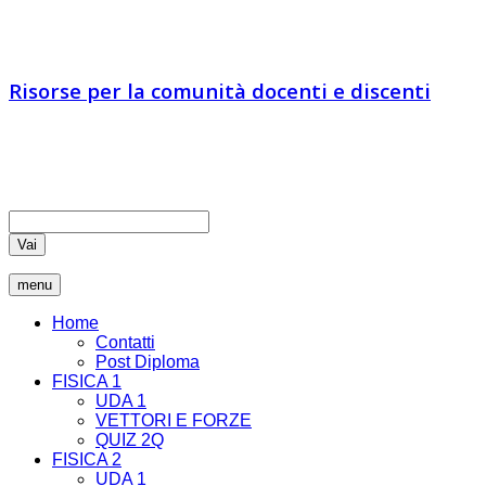
IA vs IN
Risorse per la comunità docenti e discenti
Educatori e docenti sono chiamati ad essere comunicatori di
verità, coltivando nei loro studenti il pensiero critico che rende
liberi
Vai
menu
Home
Contatti
Post Diploma
FISICA 1
UDA 1
VETTORI E FORZE
QUIZ 2Q
FISICA 2
UDA 1