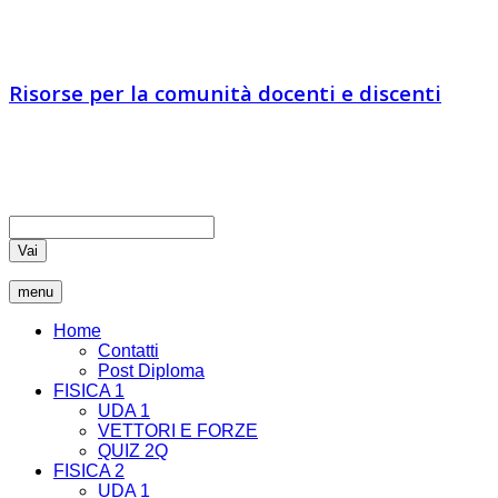
IA vs IN
Risorse per la comunità docenti e discenti
Educatori e docenti sono chiamati ad essere comunicatori di
verità, coltivando nei loro studenti il pensiero critico che rende
liberi
Vai
menu
Home
Contatti
Post Diploma
FISICA 1
UDA 1
VETTORI E FORZE
QUIZ 2Q
FISICA 2
UDA 1