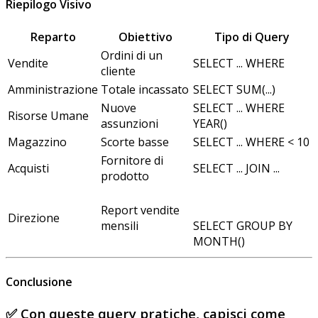
Riepilogo Visivo
Reparto
Obiettivo
Tipo di Query
Ordini di un
Vendite
SELECT ... WHERE
cliente
Amministrazione
Totale incassato
SELECT SUM(...)
Nuove
SELECT ... WHERE
Risorse Umane
assunzioni
YEAR()
Magazzino
Scorte basse
SELECT ... WHERE < 10
Fornitore di
Acquisti
SELECT ... JOIN ...
prodotto
Report vendite
Direzione
SELECT GROUP BY
mensili
MONTH()
Conclusione
✅ Con queste
query pratiche
, capisci come