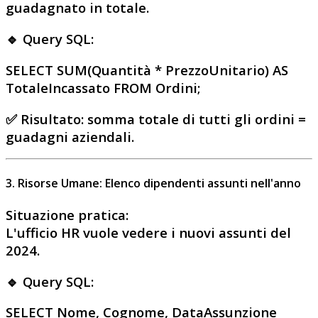
guadagnato
in totale.
🔹 Query SQL:
SELECT SUM(Quantità * PrezzoUnitario) AS
TotaleIncassato FROM Ordini;
✅
Risultato
: somma totale di tutti gli ordini =
guadagni aziendali
.
3. Risorse Umane: Elenco dipendenti assunti nell'anno
Situazione pratica
:
L'ufficio HR vuole vedere i nuovi assunti del
2024.
🔹 Query SQL:
SELECT Nome, Cognome, DataAssunzione